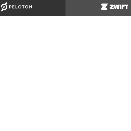
TANCE
INFORMATION
PLUS DE
tacter
Conditions
Vêtements e
e produits
Politique de confidentialité
rement
California Proposition 65