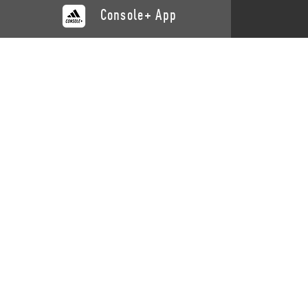
Console+ App
CATALOGUE
ASSIS
Entraînement
Nous con
Recovery
Assistanc
Yoga
Enregist
Bancs
Cardio