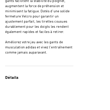
gants facilitent la stabilité du poignet,
augmentent la force de préhension et
minimisent la fatigue. Dotés d'une solide
fermeture Velcro pour garantir un
ajustement parfait, les tirettes cousues
durablement pour les doigts les rendent
également rapides et faciles à retirer.
Améliorez votre jeu avec les gants de
musculation adidas et vivez l'entraînement
comme jamais auparavant.
Détails
Le matériau Aeroready évacue la
transpiration pour vous garder au frais et
au sec
Disponible dans les tailles Small à X-Large