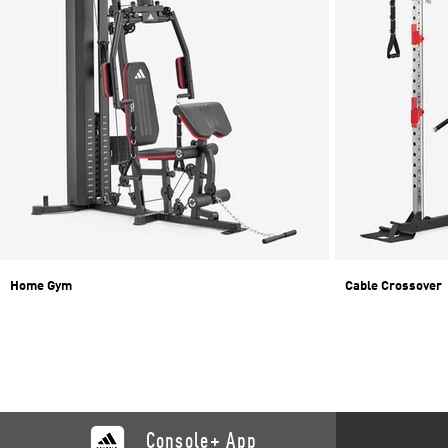
Home Gym
Cable Crossover
Console+ App