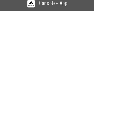
Console+ App
CATÁLOGO
Entrenamiento
Recuperación
Yoga
Bancos
Cardio
ASISTENCIA
Contáctenos
Soporte de productos
Registro de productos
INFORMACIÓN