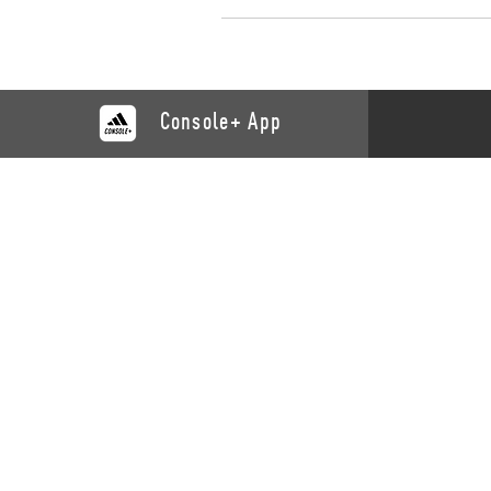
Console+ App
KATALOG
SUPP
Training
Kontaktie
Recovery
Produkts
Yoga
Produktr
Bänke
Cardio