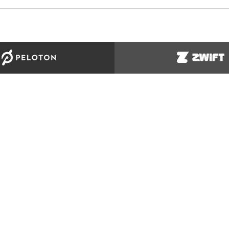
ORT
INFORMATION
MEHR VO
ren Sie uns
Bedingungen
Kleidung un
upport
Datenschutzrichtlinien
egistrierung
California Proposition 65