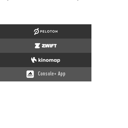
Console+ App
KATALOG
Training
Recovery
Yoga