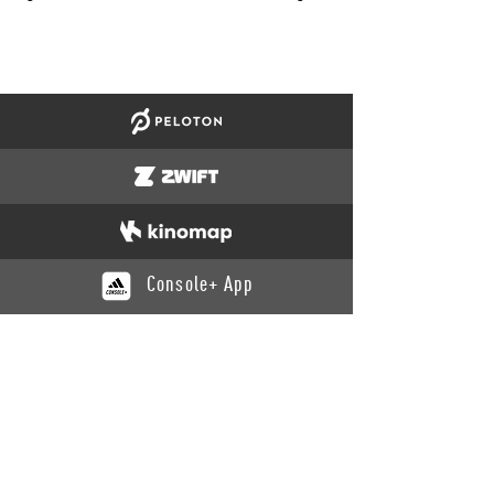
Console+ App
KATALOG
Training
Recovery
Yoga