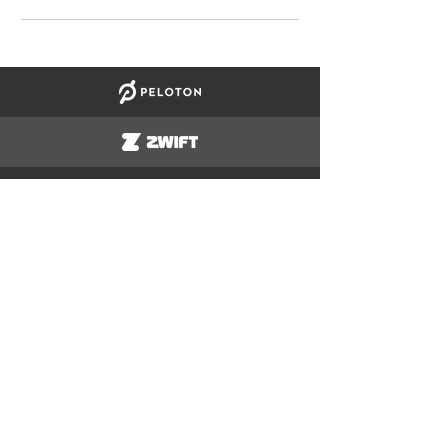
Console+ App
KATALOG
Training
Recovery
Yoga
Bänke