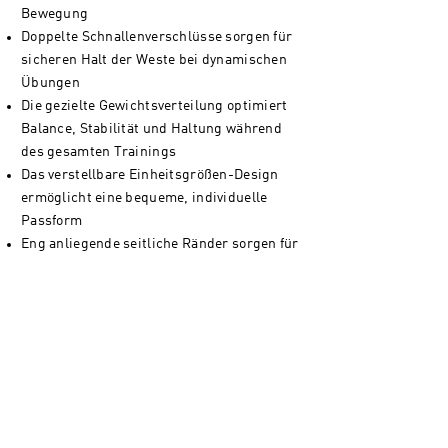
Bewegung
Doppelte Schnallenverschlüsse sorgen für
sicheren Halt der Weste bei dynamischen
Übungen
Die gezielte Gewichtsverteilung optimiert
Balance, Stabilität und Haltung während
des gesamten Trainings
Das verstellbare Einheitsgrößen-Design
ermöglicht eine bequeme, individuelle
Passform
Eng anliegende seitliche Ränder sorgen für
einen passgenauen Sitz, ohne die
Bewegungsfreiheit einzuschränken
Der elastische Materialmix sorgt für ein
angenehmes Tragegefühl und hohen
Komfort
Reflektierende Details erhöhen die
Sichtbarkeit für mehr Sicherheit beim
Training bei schlechten Lichtverhältnissen