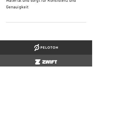
Material und sorgt für Konsistenz und
Genauigkeit
Console+ App
KATALOG
Training