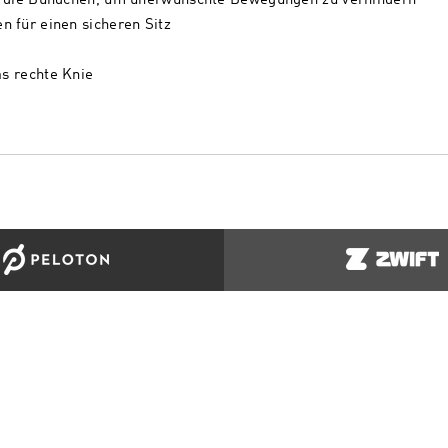
en die Bündchen, um unerwünschte Bewegungen zu verhindern
 für einen sicheren Sitz
as rechte Knie
ORT
INFORMATION
MEHR VO
ren Sie uns
Bedingungen
Kleidung un
upport
Datenschutzrichtlinien