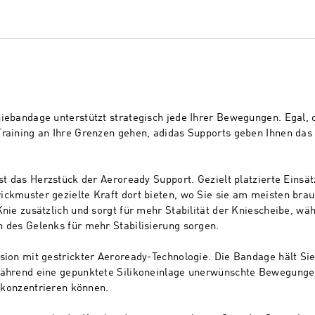
iebandage unterstützt strategisch jede Ihrer Bewegungen. Egal, ob
raining an Ihre Grenzen gehen, adidas Supports geben Ihnen das S
ist das Herzstück der Aeroready Support. Gezielt platzierte Einsä
ckmuster gezielte Kraft dort bieten, wo Sie sie am meisten brauc
Knie zusätzlich und sorgt für mehr Stabilität der Kniescheibe, wäh
n des Gelenks für mehr Stabilisierung sorgen.
sion mit gestrickter Aeroready-Technologie. Die Bandage hält Sie
während eine gepunktete Silikoneinlage unerwünschte Bewegungen
l konzentrieren können.